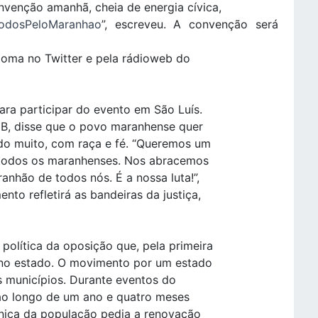
venção amanhã, cheia de energia cívica,
odosPeloMaranhao
”, escreveu. A convenção será
loma no Twitter e pela rádioweb do
ra participar do evento em São Luís.
oB, disse que o povo maranhense quer
ndo muito, com raça e fé. “Queremos um
 todos os maranhenses. Nos abracemos
nhão de todos nós. É a nossa luta!”,
to refletirá as bandeiras da justiça,
olítica da oposição que, pela primeira
 no estado. O movimento por um estado
 municípios. Durante eventos do
ao longo de um ano e quatro meses
única da população pedia a renovação