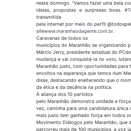
neste domingo. “Vamos fazer uma bela con
ideias, propostas e surpresas boas.
#T
transmitida
pela internet por meio do perfil @todospe
site
www.maranhaodagente.com.br
.
Caravanas de todos os
municípios do Maranhão se organizando pa
Márcio Jerry, presidente estadual do PCd
mudança e vai conquistá-la no voto, luta
Maranhão justo, com oportunidades para
envoltos na esperança que temos num Mara
disse, destacando enaltecendo que o momen
da ética e da decência na política.
A aliança dos 10 partidos
pelo Maranhão demonstra unidade e força p
vez, caminha para uma candidatura única
mais justo tem ganhado força em todos os
Movimento Diálogos pelo Maranhão, que 
percorreu mais de 100 municípios, a voz 