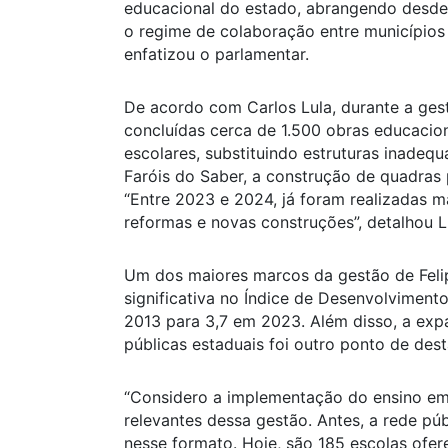
educacional do estado, abrangendo desde a
o regime de colaboração entre municípios 
enfatizou o parlamentar.
De acordo com Carlos Lula, durante a ge
concluídas cerca de 1.500 obras educacion
escolares, substituindo estruturas inad
Faróis do Saber, a construção de quadras p
“Entre 2023 e 2024, já foram realizadas ma
reformas e novas construções”, detalhou L
Um dos maiores marcos da gestão de Felip
significativa no Índice de Desenvolvimen
2013 para 3,7 em 2023. Além disso, a exp
públicas estaduais foi outro ponto de des
“Considero a implementação do ensino em
relevantes dessa gestão. Antes, a rede p
nesse formato. Hoje, são 185 escolas ofer