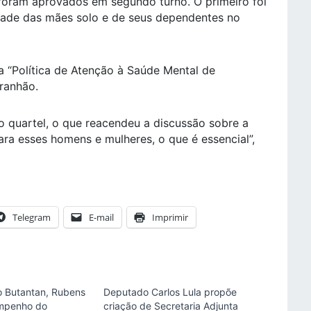
 foram aprovados em segundo turno. O primeiro foi
dade das mães solo e de seus dependentes no
a “Política de Atenção à Saúde Mental de
ranhão.
 quartel, o que reacendeu a discussão sobre a
ara esses homens e mulheres, o que é essencial”,
Telegram
E-mail
Imprimir
ao Butantan, Rubens
Deputado Carlos Lula propõe
empenho do
criação de Secretaria Adjunta