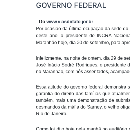
GOVERNO FEDERAL
Do
www.viasdefato.jor.br
Por ocasião da última ocupação da sede do
deste ano, o presidente do INCRA Naciona
Maranhão hoje, dia 30 de setembro, para apre
Infelizmente, na noite de ontem, dia 29 de 
José Inácio Sodré Rodrigues, o presidente 
no Maranhão, com nós assentados, acampados
Essa atitude do governo federal demonstra s
garantia do direito das famílias que atualme
também, mais uma demonstração de submiss
desmandos da máfia do Sarney, o velho oligar
Rio de Janeiro.
Como foi dito hoje pela manhã no auditóri