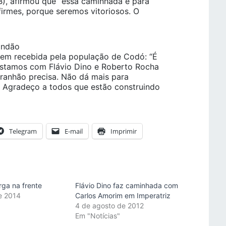
), afirmou que “essa caminhada é para
firmes, porque seremos vitoriosos. O
andão
bem recebida pela população de Codó: “É
stamos com Flávio Dino e Roberto Rocha
ranhão precisa. Não dá mais para
. Agradeço a todos que estão construindo
Telegram
E-mail
Imprimir
arga na frente
Flávio Dino faz caminhada com
de 2014
Carlos Amorim em Imperatriz
"
4 de agosto de 2012
Em "Notícias"