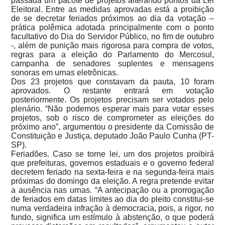
passada um pacote de projetos alterando pontos da Lei
Eleitoral. Entre as medidas aprovadas está a proibição
de se decretar feriados próximos ao dia da votação –
prática polêmica adotada principalmente com o ponto
facultativo do Dia do Servidor Público, no fim de outubro
-, além de punição mais rigorosa para compra de votos,
regras para a eleição do Parlamento do Mercosul,
campanha de senadores suplentes e mensagens
sonoras em urnas eletrônicas.
Dos 23 projetos que constavam da pauta, 10 foram
aprovados. O restante entrará em votação
posteriormente. Os projetos precisam ser votados pelo
plenário. “Não podemos esperar mais para votar esses
projetos, sob o risco de comprometer as eleições do
próximo ano”, argumentou o presidente da Comissão de
Constituição e Justiça, deputado João Paulo Cunha (PT-
SP).
Feriadões. Caso se torne lei, um dos projetos proibirá
que prefeituras, governos estaduais e o governo federal
decretem feriado na sexta-feira e na segunda-feira mais
próximas do domingo da eleição. A regra pretende evitar
a ausência nas urnas. “A antecipação ou a prorrogação
de feriados em datas limites ao dia do pleito constitui-se
numa verdadeira infração à democracia, pois, a rigor, no
fundo, significa um estímulo à abstenção, o que poderá