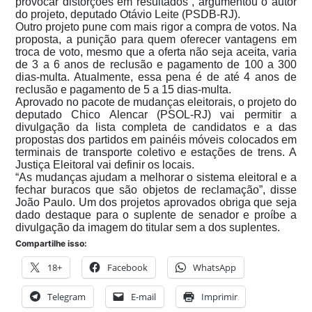
provocar distorções em resultados”, argumentou o autor
do projeto, deputado Otávio Leite (PSDB-RJ).
Outro projeto pune com mais rigor a compra de votos. Na
proposta, a punição para quem oferecer vantagens em
troca de voto, mesmo que a oferta não seja aceita, varia
de 3 a 6 anos de reclusão e pagamento de 100 a 300
dias-multa. Atualmente, essa pena é de até 4 anos de
reclusão e pagamento de 5 a 15 dias-multa.
Aprovado no pacote de mudanças eleitorais, o projeto do
deputado Chico Alencar (PSOL-RJ) vai permitir a
divulgação da lista completa de candidatos e a das
propostas dos partidos em painéis móveis colocados em
terminais de transporte coletivo e estações de trens. A
Justiça Eleitoral vai definir os locais.
“As mudanças ajudam a melhorar o sistema eleitoral e a
fechar buracos que são objetos de reclamação”, disse
João Paulo. Um dos projetos aprovados obriga que seja
dado destaque para o suplente de senador e proíbe a
divulgação da imagem do titular sem a dos suplentes.
Compartilhe isso:
18+
Facebook
WhatsApp
Telegram
E-mail
Imprimir