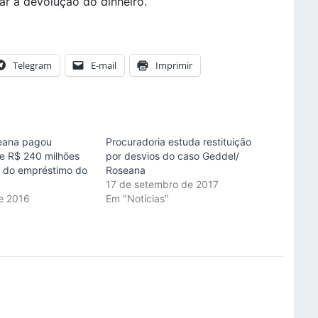
itar a devolução do dinheiro.
Telegram
E-mail
Imprimir
eana pagou
Procuradoria estuda restituição
te R$ 240 milhões
por desvios do caso Geddel/
 do empréstimo do
Roseana
17 de setembro de 2017
e 2016
Em "Notícias"
"