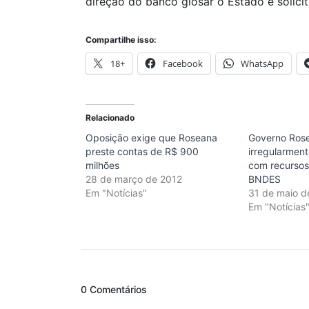
direção do banco glosar o Estado e solic
Compartilhe isso:
18+
Facebook
WhatsApp
Relacionado
Oposição exige que Roseana
Governo Ros
preste contas de R$ 900
irregularmen
milhões
com recursos
28 de março de 2012
BNDES
Em "Notícias"
31 de maio d
Em "Notícias
0 Comentários