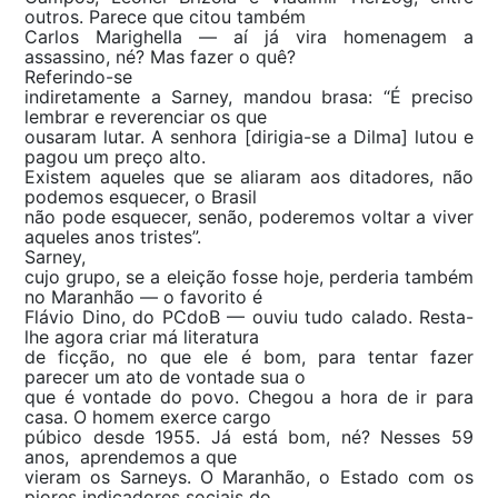
outros. Parece que citou também
Carlos Marighella — aí já vira homenagem a
assassino, né? Mas fazer o quê?
Referindo-se
indiretamente a Sarney, mandou brasa: “É preciso
lembrar e reverenciar os que
ousaram lutar. A senhora [dirigia-se a Dilma] lutou e
pagou um preço alto.
Existem aqueles que se aliaram aos ditadores, não
podemos esquecer, o Brasil
não pode esquecer, senão, poderemos voltar a viver
aqueles anos tristes”.
Sarney,
cujo grupo, se a eleição fosse hoje, perderia também
no Maranhão — o favorito é
Flávio Dino, do PCdoB — ouviu tudo calado. Resta-
lhe agora criar má literatura
de ficção, no que ele é bom, para tentar fazer
parecer um ato de vontade sua o
que é vontade do povo. Chegou a hora de ir para
casa. O homem exerce cargo
púbico desde 1955. Já está bom, né? Nesses 59
anos, aprendemos a que
vieram os Sarneys. O Maranhão, o Estado com os
piores indicadores sociais do