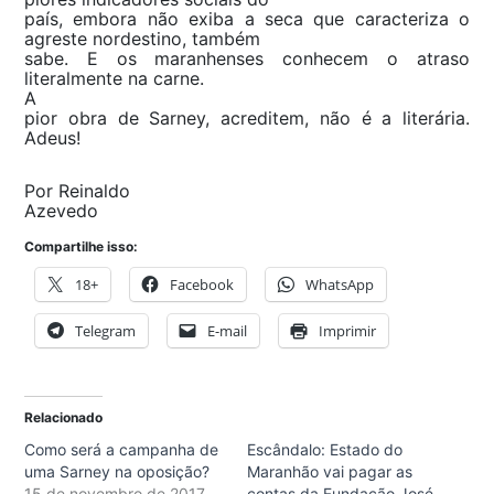
país, embora não exiba a seca que caracteriza o
agreste nordestino, também
sabe. E os maranhenses conhecem o atraso
literalmente na carne.
A
pior obra de Sarney, acreditem, não é a literária.
Adeus!
Por Reinaldo
Azevedo
Compartilhe isso:
18+
Facebook
WhatsApp
Telegram
E-mail
Imprimir
Relacionado
Como será a campanha de
Escândalo: Estado do
uma Sarney na oposição?
Maranhão vai pagar as
15 de novembro de 2017
contas da Fundação José