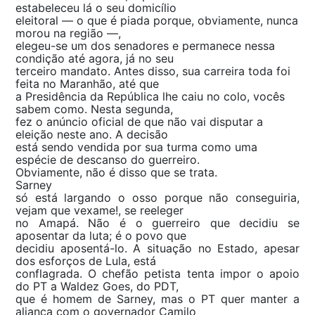
estabeleceu lá o seu domicílio
eleitoral — o que é piada porque, obviamente, nunca
morou na região —,
elegeu-se um dos senadores e permanece nessa
condição até agora, já no seu
terceiro mandato. Antes disso, sua carreira toda foi
feita no Maranhão, até que
a Presidência da República lhe caiu no colo, vocês
sabem como. Nesta segunda,
fez o anúncio oficial de que não vai disputar a
eleição neste ano. A decisão
está sendo vendida por sua turma como uma
espécie de descanso do guerreiro.
Obviamente, não é disso que se trata.
Sarney
só está largando o osso porque não conseguiria,
vejam que vexame!, se reeleger
no Amapá. Não é o guerreiro que decidiu se
aposentar da luta; é o povo que
decidiu aposentá-lo. A situação no Estado, apesar
dos esforços de Lula, está
conflagrada. O chefão petista tenta impor o apoio
do PT a Waldez Goes, do PDT,
que é homem de Sarney, mas o PT quer manter a
aliança com o governador Camilo