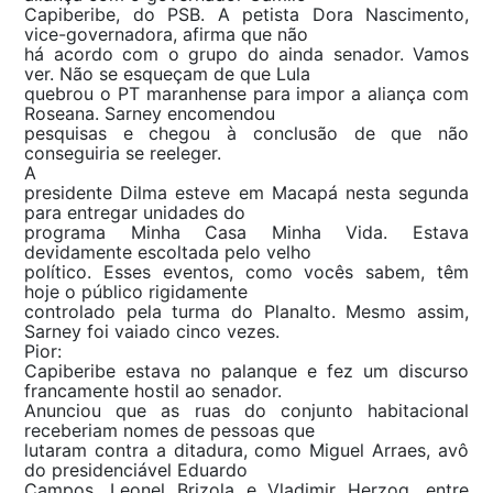
Capiberibe, do PSB. A petista Dora Nascimento,
vice-governadora, afirma que não
há acordo com o grupo do ainda senador. Vamos
ver. Não se esqueçam de que Lula
quebrou o PT maranhense para impor a aliança com
Roseana. Sarney encomendou
pesquisas e chegou à conclusão de que não
conseguiria se reeleger.
A
presidente Dilma esteve em Macapá nesta segunda
para entregar unidades do
programa Minha Casa Minha Vida. Estava
devidamente escoltada pelo velho
político. Esses eventos, como vocês sabem, têm
hoje o público rigidamente
controlado pela turma do Planalto. Mesmo assim,
Sarney foi vaiado cinco vezes.
Pior:
Capiberibe estava no palanque e fez um discurso
francamente hostil ao senador.
Anunciou que as ruas do conjunto habitacional
receberiam nomes de pessoas que
lutaram contra a ditadura, como Miguel Arraes, avô
do presidenciável Eduardo
Campos, Leonel Brizola e Vladimir Herzog, entre