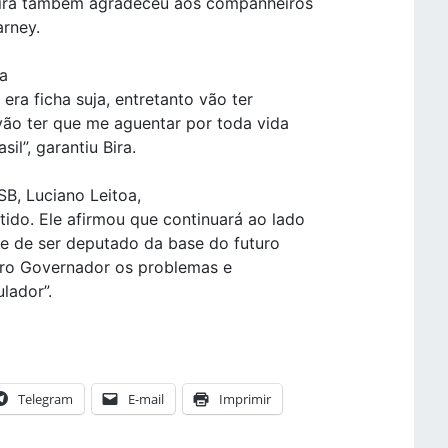
 Bira também agradeceu aos companheiros
arney.
da
era ficha suja, entretanto vão ter
vão ter que me aguentar por toda vida
il”, garantiu Bira.
B, Luciano Leitoa,
tido. Ele afirmou que continuará ao lado
e de ser deputado da base do futuro
turo Governador os problemas e
lador”.
Telegram
E-mail
Imprimir