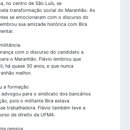
ga, no centro de São Luís, se
ela transformação social do Maranhão. As
ntes se emocionaram com o discurso do
lembrou sua amizade histórica com Bira
mentar.
ilitância
erança com o discurso do candidato a
ara o Maranhão. Flávio lembrou que
l, há quase 30 anos, e que nunca
ranhão melhor.
u a formação
 advogou para o sindicato dos bancários
ção, pois o militante Bira estava
sse trabalhadora. Flávio também teve a
curso de direito da UFMA.
uma pessoa