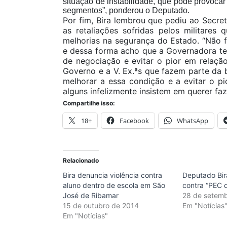
situação de instabilidade, que pode provoca
segmentos”, ponderou o Deputado.
Por fim, Bira lembrou que pediu ao Secre
as retaliações sofridas pelos militares 
melhorias na segurança do Estado. “Não 
e dessa forma acho que a Governadora te
de negociação e evitar o pior em relaçã
Governo e a V. Ex.ªs que fazem parte da
melhorar a essa condição e a evitar o pi
alguns infelizmente insistem em querer faze
Compartilhe isso:
18+
Facebook
WhatsApp
Relacionado
Bira denuncia violência contra
Deputado Bir
aluno dentro de escola em São
contra “PEC 
José de Ribamar
28 de setemb
15 de outubro de 2014
Em "Notícias
Em "Notícias"