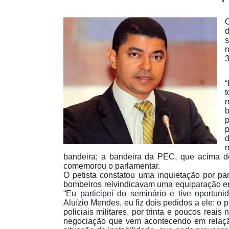
O
d
s
3
“
m
b
bandeira; a bandeira da PEC, que acima de
comemorou o parlamentar.
O petista constatou uma inquietação por par
bombeiros reivindicavam uma equiparação entr
“Eu participei do seminário e tive oportun
Aluízio Mendes, eu fiz dois pedidos a ele: o p
policiais militares, por trinta e poucos reai
negociação que vem acontecendo em relaçã