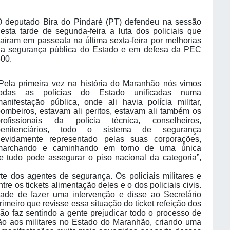
 deputado Bira do Pindaré (PT) defendeu na sessão
esta tarde de segunda-feira a luta dos policiais que
airam em passeata na última sexta-feira por melhorias
na segurança pública do Estado e em defesa da PEC
00.
Pela primeira vez na história do Maranhão nós vimos
todas as polícias do Estado unificadas numa
anifestação pública, onde ali havia polícia militar,
ombeiros, estavam ali peritos, estavam ali também os
profissionais da polícia técnica, conselheiros,
penitenciários, todo o sistema de segurança
devidamente representado pelas suas corporações,
marchando e caminhando em torno de uma única
 tudo pode assegurar o piso nacional da categoria”,
te dos agentes de segurança. Os policiais militares e
e os tickets alimentação deles e o dos policiais civis.
idade de fazer uma intervenção e disse ao Secretário
rimeiro que revisse essa situação do ticket refeição dos
s não faz sentindo a gente prejudicar todo o processo de
o aos militares no Estado do Maranhão, criando uma