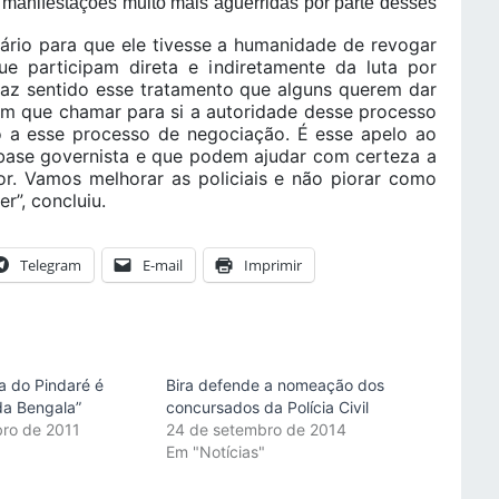
r manifestações muito mais aguerridas por parte desses
tário para que ele tivesse a humanidade de revogar
que participam direta e indiretamente da luta por
faz sentido esse tratamento que alguns querem dar
m que chamar para si a autoridade desse processo
o a esse processo de negociação. É esse apelo ao
 base governista e que podem ajudar com certeza a
or. Vamos melhorar as policiais e não piorar como
r”, concluiu.
Telegram
E-mail
Imprimir
a do Pindaré é
Bira defende a nomeação dos
da Bengala”
concursados da Polícia Civil
ro de 2011
24 de setembro de 2014
"
Em "Notícias"