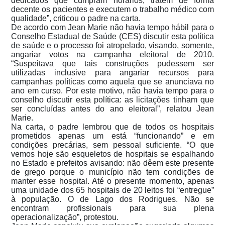
dedicados que cumpram horários, tratem de forma
decente os pacientes e executem o trabalho médico com
qualidade”, criticou o padre na carta.
De acordo com Jean Marie não havia tempo hábil para o
Conselho Estadual de Saúde (CES) discutir esta política
de saúde e o processo foi atropelado, visando, somente,
angariar votos na campanha eleitoral de 2010.
“Suspeitava que tais construções pudessem ser
utilizadas inclusive para angariar recursos para
campanhas políticas como aquela que se anunciava no
ano em curso. Por este motivo, não havia tempo para o
conselho discutir esta política: as licitações tinham que
ser concluídas antes do ano eleitoral”, relatou Jean
Marie.
Na carta, o padre lembrou que de todos os hospitais
prometidos apenas um está “funcionando” e em
condições precárias, sem pessoal suficiente. “O que
vemos hoje são esqueletos de hospitais se espalhando
no Estado e prefeitos avisando: não dêem este presente
de grego porque o município não tem condições de
manter esse hospital. Até o presente momento, apenas
uma unidade dos 65 hospitais de 20 leitos foi “entregue”
à população. O de Lago dos Rodrigues. Não se
encontram profissionais para sua plena
operacionalização”, protestou.