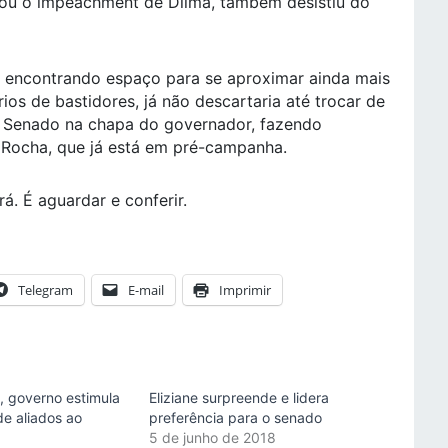
lou o impeachment de Dilma, também desistiu do
u encontrando espaço para se aproximar ainda mais
os de bastidores, já não descartaria até trocar de
ao Senado na chapa do governador, fazendo
Rocha, que já está em pré-campanha.
á. É aguardar e conferir.
Telegram
E-mail
Imprimir
, governo estimula
Eliziane surpreende e lidera
de aliados ao
preferência para o senado
5 de junho de 2018