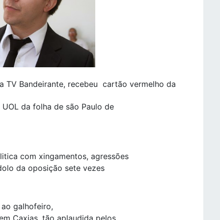
a TV Bandeirante, recebeu cartão vermelho da
s UOL da folha de são Paulo de
olitica com xingamentos, agressões
ídolo da oposição sete vezes
ao galhofeiro,
 em Caxias, tão aplaudida pelos