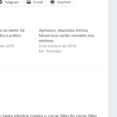
Telegram
E-mail
Imprimir
 do eleitor dá
Agressiva, deputada Andrea
ho a político
Murad leva cartão vermelho dos
eleitores
 de 2018
8 de outubro de 2018
"
Em "Notícias"
anta idiotice contra o oscar filho,!!o oscar filho