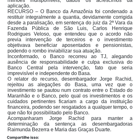
milhões indisponíveis, dados os acréscimos da
aplicação.
RECURSO – O Banco da Amazônia foi condenado a
restituir integralmente a quantia, devidamente corrigida
desde a paralisação, em sentença do juiz da 2ª Vara da
Fazenda Pública de São Luis, Carlos Henrique
Rodrigues Veloso, que entendeu que o acordo não
previa intervenção de terceiros e o investimento
objetivava beneficiar aposentados e pensionistas,
podendo o rombo inviabilizar sua atuação.
Inconformado, o Banco recorreu ao TJ, alegando
ausência de responsabilidade e culpa exclusiva do
Banco Central pela intervenção, fato que seria
imprevisível e independente do Basa.
O relator do recurso, desembargador Jorge Rachid,
rejeitou as alegações do Basa, uma vez que o
investimento se pautou num contrato entre o Estado do
Maranhão e o Banco, pelo qual os investimentos e os
cuidados pertinentes ficariam a cargo da instituição
financeira, podendo ser resgatados a qualquer tempo, o
que não foi possibilitado pelo Banco.
Acompanharam Jorge Rachid para manter a
determinação da sentença as desembargadoras
Raimunda Bezerra e Maria das Graças Duarte.
Compartilhe isso: