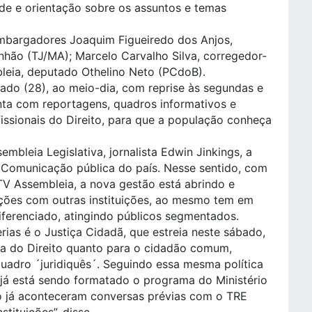
de e orientação sobre os assuntos e temas
bargadores Joaquim Figueiredo dos Anjos,
nhão (TJ/MA); Marcelo Carvalho Silva, corregedor-
bleia, deputado Othelino Neto (PCdoB).
ado (28), ao meio-dia, com reprise às segundas e
nta com reportagens, quadros informativos e
issionais do Direito, para que a população conheça
bleia Legislativa, jornalista Edwin Jinkings, a
 Comunicação pública do país. Nesse sentido, com
TV Assembleia, a nova gestão está abrindo e
ações com outras instituições, ao mesmo tem em
ferenciado, atingindo públicos segmentados.
rias é o Justiça Cidadã, que estreia neste sábado,
rea do Direito quanto para o cidadão comum,
uadro ´juridiquês´. Seguindo essa mesma política
já está sendo formatado o programa do Ministério
o já aconteceram conversas prévias com o TRE
stituições”, disse.