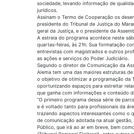
sociedade, levando informação de qualida
jurídicos.
Assinam o Termo de Cooperação os desem
presidente do Tribunal de Justiça do Mara
geral da Justiça, e o presidente da Assem
A estreia do programa acontece neste sáb
quartas-feiras, às 21h. Sua formatação co
entrevistas com magistrados e outros prof
as ações e serviços do Poder Judiciário.
Segundo o diretor de Comunicação da Assem
Alema tem uma das maiores estruturas de
o objetivo de otimizar a programação da 
oportunizando espaços para estreitar rel
que ganha com informações e conteúdo di
“O primeiro programa dessa série de parce
e é voltado tanto para profissionais da á
trazendo aspectos interessantes como o q
de comunicação adotada na atual gestão, 
Público, que irá ao ar em breve, bem com
(Tribunal Regional Eleitoral), entre outras in