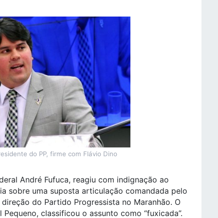
esidente do PP, firme com Flávio Dino
deral André Fufuca, reagiu com indignação ao
uia sobre uma suposta articulação comandada pelo
 direção do Partido Progressista no Maranhão. O
l Pequeno, classificou o assunto como “fuxicada”.