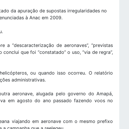
tado da apuração de supostas irregularidades no
denunciadas à Anac em 2009.
u.
e a “descaracterização de aeronaves”, “previstas
o conclui que foi “constatado” o uso, “via de regra”,
elicópteros, ou quando isso ocorreu. O relatório
ições administrativas.
outra aeronave, alugada pelo governo do Amapá,
tava em agosto do ano passado fazendo voos no
oseana viajando em aeronave com o mesmo prefixo
te a campanha que a reelegeu.