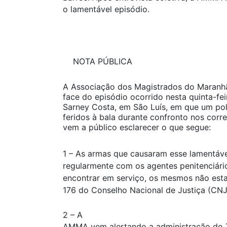
o lamentável episódio.
NOTA PÚBLICA
A Associação dos Magistrados do Maran
face do episódio ocorrido nesta quinta-f
Sarney Costa, em São Luís, em que um polic
feridos à bala durante confronto nos corre
vem a público esclarecer o que segue:
1 – As armas que causaram esse lamentáve
regularmente com os agentes penitenciári
encontrar em serviço, os mesmos não esta
176 do Conselho Nacional de Justiça (C
2 – A
AMMA vem alertando a administração do T