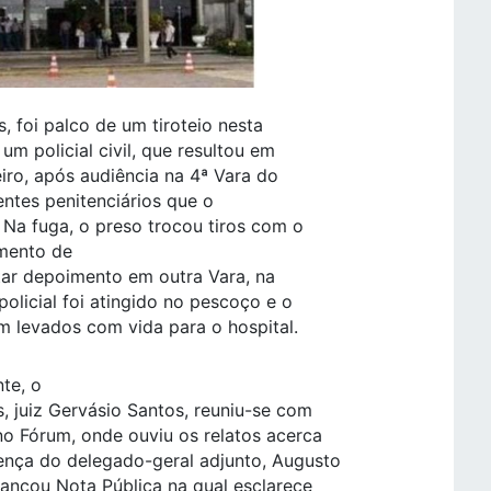
 foi palco de um tiroteio nesta
 um policial civil, que resultou em
iro, após audiência na 4ª Vara do
entes penitenciários que o
Na fuga, o preso trocou tiros com o
amento de
tar depoimento em outra Vara, na
olicial foi atingido no pescoço e o
am levados com vida para o hospital.
te, o
, juiz Gervásio Santos, reuniu-se com
no Fórum, onde ouviu os relatos acerca
ença do delegado-geral adjunto, Augusto
lançou Nota Pública na qual esclarece