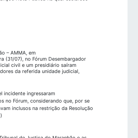
hão – AMMA, em
eira (31/07), no Fórum Desembargador
ial civil e um presidiário saíram
dores da referida unidade judicial,
l incidente ingressaram
os no Fórum, considerando que, por se
vam inclusos na restrição da Resolução
NJ)
ribunal de Justiça do Maranhão e as