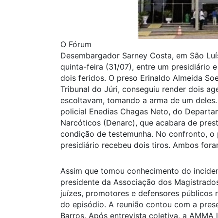
O Fórum
Desembargador Sarney Costa, em São Luís,
quinta-feira (31/07), entre um presidiário e
dois feridos. O preso Erinaldo Almeida Soe
Tribunal do Júri, conseguiu render dois ag
escoltavam, tomando a arma de um deles. 
policial Enedias Chagas Neto, do Depart
Narcóticos (Denarc), que acabara de pres
condição de testemunha. No confronto, o p
presidiário recebeu dois tiros. Ambos for
Assim que tomou conhecimento do inciden
presidente da Associação dos Magistrados
juízes, promotores e defensores públicos 
do episódio. A reunião contou com a pres
Barros. Após entrevista coletiva, a AMMA 