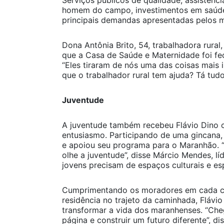
Serviços públicos de qualidade, assistênci
homem do campo, investimentos em saúd
principais demandas apresentadas pelos 
Dona Antônia Brito, 54, trabalhadora rural
que a Casa de Saúde e Maternidade foi f
“Eles tiraram de nós uma das coisas mais
que o trabalhador rural tem ajuda? Tá tudo
Juventude
A juventude também recebeu Flávio Dino
entusiasmo. Participando de uma gincana,
e apoiou seu programa para o Maranhão.
olhe a juventude”, disse Márcio Mendes, lí
jovens precisam de espaços culturais e es
Cumprimentando os moradores em cada c
residência no trajeto da caminhada, Flá
transformar a vida dos maranhenses. “Cheg
página e construir um futuro diferente”, di