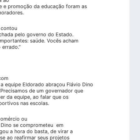
a ao
e e promoção da educação foram as
moradores.
, contou
echada pelo governo do Estado.
 importantes: saúde. Vocês acham
 errado.”
 com
 a equipe Eldorado abraçou Flávio Dino
 “Precisamos de um governador que
der da equipe, ao falar que os
portivos nas escolas.
omércio ou
vio Dino se comprometeu em
ou a hora do basta, de virar a
sse ao reafirmar seus projetos