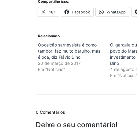
Compartilhe isso:
18+
Facebook
WhatsApp
Relacionado
Oposição sarneysista é como
Oligarquia q
tambor: faz muito barulho, mas
povo do Mar
é oca, diz Flávio Dino
investimento
20 de março de 2017
Dino
Em "Notícias"
4 de agosto 
Em "Notícias
0 Comentários
Deixe o seu comentário!