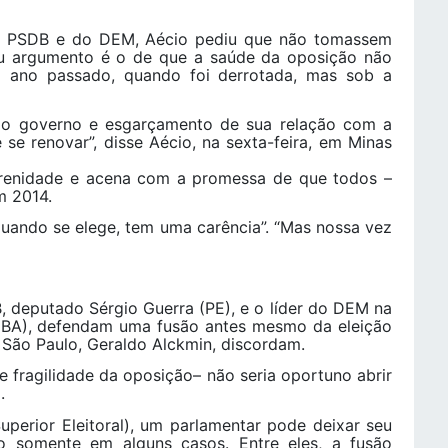
 PSDB e do DEM, Aécio pediu que não tomassem
Seu argumento é o de que a saúde da oposição não
o ano passado, quando foi derrotada, mas sob a
 governo e esgarçamento de sua relação com a
se renovar”, disse Aécio, na sexta-feira, em Minas
nidade e acena com a promessa de que todos –
m 2014.
ando se elege, tem uma carência”. “Mas nossa vez
deputado Sérgio Guerra (PE), e o líder do DEM na
(BA), defendam uma fusão antes mesmo da eleição
São Paulo, Geraldo Alckmin, discordam.
ragilidade da oposição– não seria oportuno abrir
.
erior Eleitoral), um parlamentar pode deixar seu
 somente em alguns casos. Entre eles, a fusão