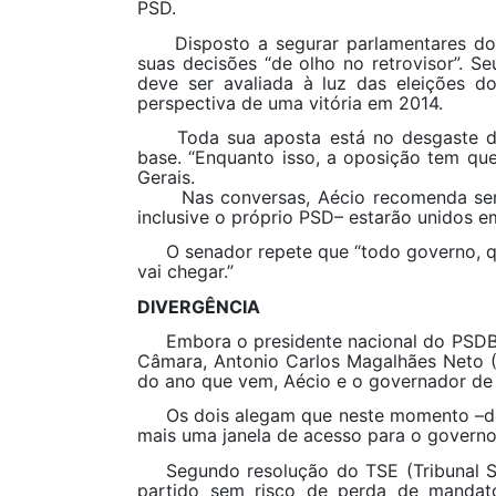
PSD.
Disposto a segurar parlamentares do
suas decisões “de olho no retrovisor”. 
deve ser avaliada à luz das eleições d
perspectiva de uma vitória em 2014.
Toda sua aposta está no desgaste do
base. “Enquanto isso, a oposição tem que 
Gerais.
Nas conversas, Aécio recomenda sere
inclusive o próprio PSD– estarão unidos e
O senador repete que “todo governo, qu
vai chegar.”
DIVERGÊNCIA
Embora o presidente nacional do PSDB, 
Câmara, Antonio Carlos Magalhães Neto 
do ano que vem, Aécio e o governador de 
Os dois alegam que neste momento –de f
mais uma janela de acesso para o governo
Segundo resolução do TSE (Tribunal Sup
partido sem risco de perda de mandato