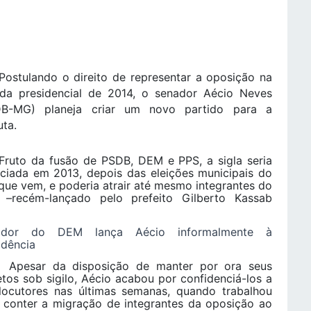
ulando o direito de representar a oposição na
ida presidencial de 2014, o senador Aécio Neves
DB-MG) planeja criar um novo partido para a
uta.
o da fusão de PSDB, DEM e PPS, a sigla seria
ciada em 2013, depois das eleições municipais do
que vem, e poderia atrair até mesmo integrantes do
–recém-lançado pelo prefeito Gilberto Kassab
ador do DEM lança Aécio informalmente à
idência
sar da disposição de manter por ora seus
etos sob sigilo, Aécio acabou por confidenciá-los a
rlocutores nas últimas semanas, quando trabalhou
 conter a migração de integrantes da oposição ao