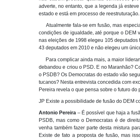
adverte, no entanto, que a legenda já estev
estado e está em processo de reestruturaçã
Atualmente fala-se em fusão, mas especial
condições de igualdade, até porque o DEM v
nas eleições de 1998 elegeu 105 deputados 
43 deputados em 2010 e não elegeu um únic
Para complicar ainda mais, a maior lideranç
debandou e criou o PSD. E no Maranhão? Com
o PSDB? Os Democratas do estado vão seguir
tucanos? Nesta entrevista concedida com excl
Pereira revela o que pensa sobre o futuro do p
JP Existe a possibilidade de fusão do DEM
Antonio Pereira
– É possível que haja a fus
PSDB, mas como o Democratas é de direita
venha também fazer parte desta mistura para 
Existe de fato a proposta de fusão, mas is