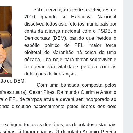
Sob intervenção desde as eleições de
2010 quando a Executiva Nacional
dissolveu todos os diretórios municipais por
conta da aliança nacional com o PSDB, o
Democratas (DEM), partido que herdou o
espólio político do PFL, maior força
eleitoral do Maranhão há cerca de uma
década, luta hoje para tentar sobreviver e
recuperar sua vitalidade perdida com as
defecções de lideranças.
ração do DEM
Com uma bancada composta pelos
nfraestrutura), César Pires, Raimundo Cutrim e Antonio
a o PFL de tempos atrás e deverá ser incorporado ao
do discutido nacionalmente pelos líderes dos dois
xtinguiu todos os diretórios, os deputados estaduais
sórias já foram criadas. O deputado Antonio Pereira