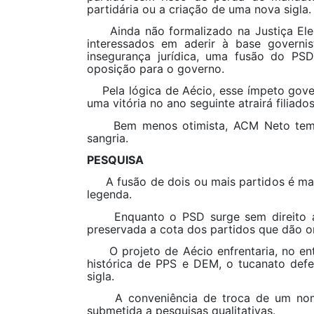
partidária ou a criação de uma nova sigla.
Ainda não formalizado na Justiça Eleit
interessados em aderir à base governi
insegurança jurídica, uma fusão do P
oposição para o governo.
Pela lógica de Aécio, esse ímpeto gover
uma vitória no ano seguinte atrairá filiado
Bem menos otimista, ACM Neto tem di
sangria.
PESQUISA
A fusão de dois ou mais partidos é mai
legenda.
Enquanto o PSD surge sem direito a t
preservada a cota dos partidos que dão or
O projeto de Aécio enfrentaria, no enta
histórica de PPS e DEM, o tucanato de
sigla.
A conveniência de troca de um nome 
submetida a pesquisas qualitativas.