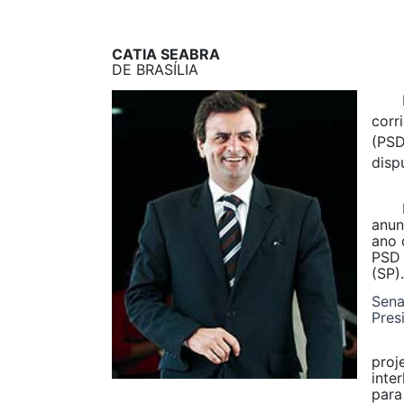
CATIA SEABRA
DE BRASÍLIA
Post
corr
(PS
disp
Frut
anun
ano 
PSD 
(SP).
Sen
Pres
Ape
proj
inte
para