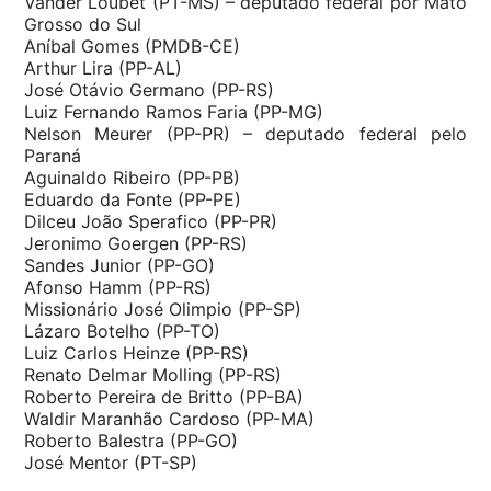
Vander Loubet (PT-MS) – deputado federal por Mato
Grosso do Sul
Aníbal Gomes (PMDB-CE)
Arthur Lira (PP-AL)
José Otávio Germano (PP-RS)
Luiz Fernando Ramos Faria (PP-MG)
Nelson Meurer (PP-PR) – deputado federal pelo
Paraná
Aguinaldo Ribeiro (PP-PB)
Eduardo da Fonte (PP-PE)
Dilceu João Sperafico (PP-PR)
Jeronimo Goergen (PP-RS)
Sandes Junior (PP-GO)
Afonso Hamm (PP-RS)
Missionário José Olimpio (PP-SP)
Lázaro Botelho (PP-TO)
Luiz Carlos Heinze (PP-RS)
Renato Delmar Molling (PP-RS)
Roberto Pereira de Britto (PP-BA)
Waldir Maranhão Cardoso (PP-MA)
Roberto Balestra (PP-GO)
José Mentor (PT-SP)