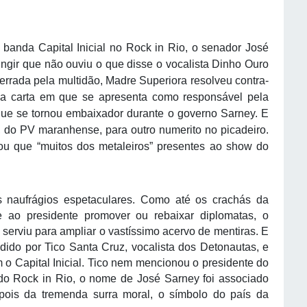
a banda Capital Inicial no Rock in Rio, o senador José
ingir que não ouviu o que disse o vocalista Dinho Ouro
rrada pela multidão, Madre Superiora resolveu contra-
ma carta em que se apresenta como responsável pela
ue se tornou embaixador durante o governo Sarney. E
 do PV maranhense, para outro numerito no picadeiro.
ou que “muitos dos metaleiros” presentes ao show do
s naufrágios espetaculares. Como até os crachás da
 ao presidente promover ou rebaixar diplomatas, o
serviu para ampliar o vastíssimo acervo de mentiras. E
lodido por Tico Santa Cruz, vocalista dos Detonautas, e
 o Capital Inicial. Tico nem mencionou o presidente do
do Rock in Rio, o nome de José Sarney foi associado
pois da tremenda surra moral, o símbolo do país da