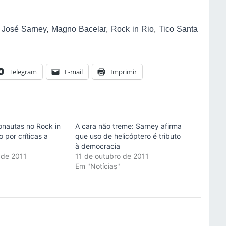
,
José Sarney
,
Magno Bacelar
,
Rock in Rio
,
Tico Santa
Telegram
E-mail
Imprimir
nautas no Rock in
A cara não treme: Sarney afirma
 por críticas a
que uso de helicóptero é tributo
à democracia
 de 2011
11 de outubro de 2011
"
Em "Notícias"