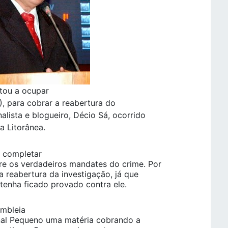
tou a ocupar
), para cobrar a reabertura do
alista e blogueiro, Décio Sá, ocorrido
ida Litorânea.
i completar
re os verdadeiros mandates do crime. Por
a reabertura da investigação, já que
enha ficado provado contra ele.
embleia
rnal Pequeno uma matéria cobrando a