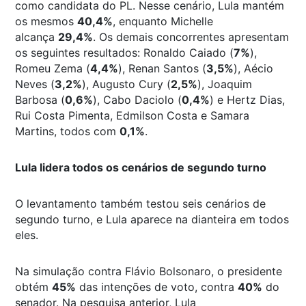
como candidata do PL. Nesse cenário, Lula mantém
os mesmos
40,4%
, enquanto Michelle
alcança
29,4%
. Os demais concorrentes apresentam
os seguintes resultados: Ronaldo Caiado (
7%
),
Romeu Zema (
4,4%
), Renan Santos (
3,5%
), Aécio
Neves (
3,2%
), Augusto Cury (
2,5%
), Joaquim
Barbosa (
0,6%
), Cabo Daciolo (
0,4%
) e Hertz Dias,
Rui Costa Pimenta, Edmilson Costa e Samara
Martins, todos com
0,1%
.
Lula lidera todos os cenários de segundo turno
O levantamento também testou seis cenários de
segundo turno, e Lula aparece na dianteira em todos
eles.
Na simulação contra Flávio Bolsonaro, o presidente
obtém
45%
das intenções de voto, contra
40%
do
senador. Na pesquisa anterior, Lula