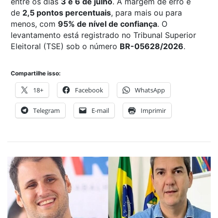
entre os dias
3 e 6 de julho
. A margem de erro é
de
2,5 pontos percentuais
, para mais ou para
menos, com
95% de nível de confiança
. O
levantamento está registrado no Tribunal Superior
Eleitoral (TSE) sob o número
BR-05628/2026
.
Compartilhe isso:
18+
Facebook
WhatsApp
Telegram
E-mail
Imprimir