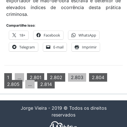
exportador de mão-de-obra escrava e detentor de
elevados índices de ocorrência desta prática
criminosa.
Compartilhe isso:
18+
Facebook
WhatsApp
Telegram
E-mail
Imprimir
1
…
2.801
2.802
2.803
2.804
2.805
…
2.814
Jorge Vieira - 2019 © Todos os direitos
reservados