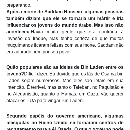
preparando.
Após a morte de Saddam Hussein, algumas pessoas
também diziam que ele se tornaria um mártir e iria
influenciar os jovens do mundo árabe. Mas isso não
aconteceu.
Havia muita gente que era contrária à
invasão do Iraque, mas tenho certeza de que muitos
muçulmanos ficaram felizes com sua morte. Saddam não
era adorado nem por seu povo.
Quão populares são as ideias de Bin Laden entre os
jovens?
Difícil dizer. Eu duvido que os fãs de Osama bin
Laden sejam numerosos. Mas eles são letais em sua
intenção. É terrível, mas tanto o Taleban, no Paquistão e
no Afeganistão, quanto o Hamas, em Gaza, vão querer
atacar os EUA para vingar Bin Laden.
Segundo papéis do governo americano, algumas
mesquitas no Reino Unido se tornaram centros de
recrutamento para a Al Qaeda. O que o governo pode