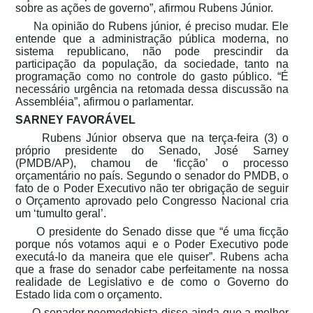
sobre as ações de governo”, afirmou Rubens Júnior.
Na opinião do Rubens júnior, é preciso mudar. Ele
entende que a administração pública moderna, no
sistema republicano, não pode prescindir da
participação da população, da sociedade, tanto na
programação como no controle do gasto público. “É
necessário urgência na retomada dessa discussão na
Assembléia”, afirmou o parlamentar.
SARNEY FAVORÁVEL
Rubens Júnior observa que na terça-feira (3) o
próprio presidente do Senado, José Sarney
(PMDB/AP), chamou de ‘ficção’ o processo
orçamentário no país. Segundo o senador do PMDB, o
fato de o Poder Executivo não ter obrigação de seguir
o Orçamento aprovado pelo Congresso Nacional cria
um ‘tumulto geral’.
O presidente do Senado disse que “é uma ficção
porque nós votamos aqui e o Poder Executivo pode
executá-lo da maneira que ele quiser”. Rubens acha
que a frase do senador cabe perfeitamente na nossa
realidade de Legislativo e de como o Governo do
Estado lida com o orçamento.
O senador peemedebista disse ainda que a melhor