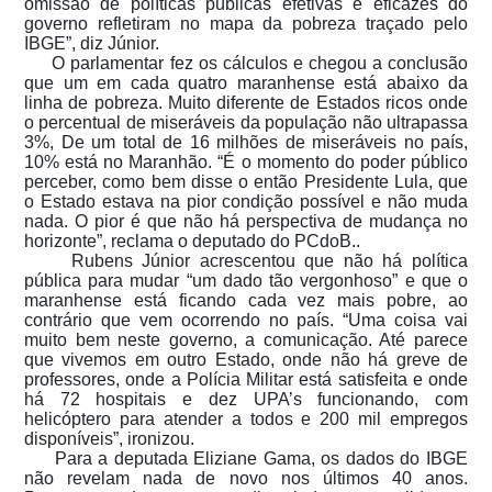
omissão de políticas públicas efetivas e eficazes do
governo refletiram no mapa da pobreza traçado pelo
IBGE”, diz Júnior.
O parlamentar fez os cálculos e chegou a conclusão
que um em cada quatro maranhense está abaixo da
linha de pobreza. Muito diferente de Estados ricos onde
o percentual de miseráveis da população não ultrapassa
3%, De um total de 16 milhões de miseráveis no país,
10% está no Maranhão. “É o momento do poder público
perceber, como bem disse o então Presidente Lula, que
o Estado estava na pior condição possível e não muda
nada. O pior é que não há perspectiva de mudança no
horizonte”, reclama o deputado do PCdoB..
Rubens Júnior acrescentou que não há política
pública para mudar “um dado tão vergonhoso” e que o
maranhense está ficando cada vez mais pobre, ao
contrário que vem ocorrendo no país. “Uma coisa vai
muito bem neste governo, a comunicação. Até parece
que vivemos em outro Estado, onde não há greve de
professores, onde a Polícia Militar está satisfeita e onde
há 72 hospitais e dez UPA’s funcionando, com
helicóptero para atender a todos e 200 mil empregos
disponíveis”, ironizou.
Para a deputada Eliziane Gama, os dados do IBGE
não revelam nada de novo nos últimos 40 anos.