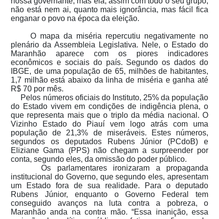
nossa governante, mas ela, assim com todo o seu grupo,
não está nem ai, quanto mais ignorância, mas fácil fica
enganar o povo na época da eleição.
O mapa da miséria repercutiu negativamente no
plenário da Assembleia Legislativa. Nele, o Estado do
Maranhão aparece com os piores indicadores
econômicos e sociais do país. Segundo os dados do
IBGE, de uma população de 65, milhões de habitantes,
1,7 milhão está abaixo da linha de miséria e ganha até
R$ 70 por mês.
Pelos números oficiais do Instituto, 25% da população
do Estado vivem em condições de indigência plena, o
que representa mais que o triplo da média nacional. O
Vizinho Estado do Piauí vem logo atrás com uma
população de 21,3% de miseráveis. Estes números,
segundos os deputados Rubens Júnior (PCdoB) e
Eliziane Gama (PPS) não chegam a surpreender por
conta, segundo eles, da omissão do poder público.
Os parlamentares ironizaram a propaganda
institucional do Governo, que segundo eles, apresentam
um Estado fora de sua realidade. Para o deputado
Rubens Júnior, enquanto o Governo Federal tem
conseguido avanços na luta contra a pobreza, o
Maranhão anda na contra mão. “Essa inanição, essa