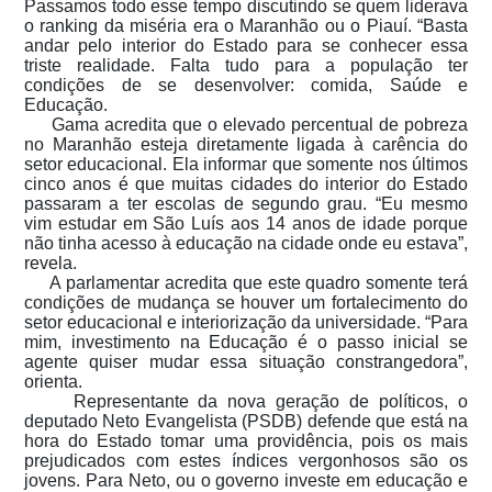
Passamos todo esse tempo discutindo se quem liderava
o ranking da miséria era o Maranhão ou o Piauí. “Basta
andar pelo interior do Estado para se conhecer essa
triste realidade. Falta tudo para a população ter
condições de se desenvolver: comida, Saúde e
Educação.
Gama acredita que o elevado percentual de pobreza
no Maranhão esteja diretamente ligada à carência do
setor educacional. Ela informar que somente nos últimos
cinco anos é que muitas cidades do interior do Estado
passaram a ter escolas de segundo grau. “Eu mesmo
vim estudar em São Luís aos 14 anos de idade porque
não tinha acesso à educação na cidade onde eu estava”,
revela.
A parlamentar acredita que este quadro somente terá
condições de mudança se houver um fortalecimento do
setor educacional e interiorização da universidade. “Para
mim, investimento na Educação é o passo inicial se
agente quiser mudar essa situação constrangedora”,
orienta.
Representante da nova geração de políticos, o
deputado Neto Evangelista (PSDB) defende que está na
hora do Estado tomar uma providência, pois os mais
prejudicados com estes índices vergonhosos são os
jovens. Para Neto, ou o governo investe em educação e