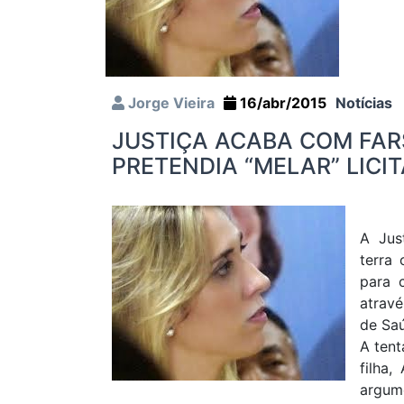
Jorge Vieira
16/abr/2015
Notícias
JUSTIÇA ACABA COM FAR
PRETENDIA “MELAR” LICI
A Jus
terra 
para c
atravé
de Saú
A tent
filha,
argume