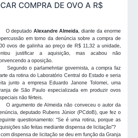
ICAR COMPRA DE OVO A R$
O deputado
Alexandre Almeida
, diante da enorme
epercussão em torno da denúncia sobre a compra de
00 ovos de galinha ao preço de R$ 11,32 a unidade,
entou justificar a aquisição, mas acabou não
onvencendo a oposição.
egundo o parlamehntar governista, a compra faz
arte da rotina do Laboratório Central do Estado e seria
eita junto a empresa Eduardo Janone Tolomei, uma
ranja de São Paulo especializada em produzir ovos
speciais não férteis.
 argumento de Almeida não conveceu o autor da
enúncia, deputado Rubens Júnior (PCdoB), que fez o
eguinte questionamento: “Se é uma rotina, porque as
quisições são feitas mediante dispensa de licitação”?
om dispensa de licitação se deu em função da Granja