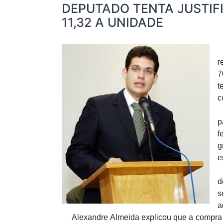
DEPUTADO TENTA JUSTIF
11,32 A UNIDADE
r
7
t
c
S
p
f
g
e
O
d
s
a
Alexandre Almeida explicou que a compra c