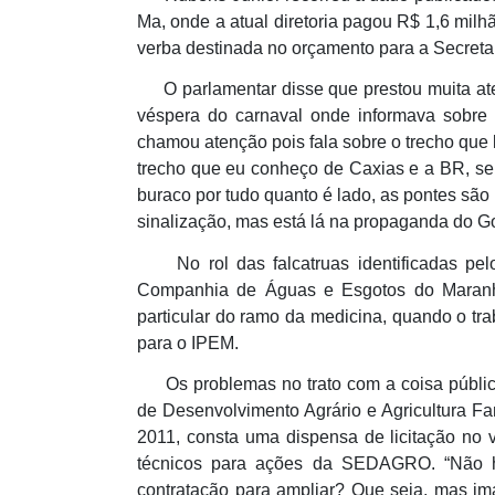
Ma, onde a atual diretoria pagou R$ 1,6 mil
verba destinada no orçamento para a Secret
O parlamentar disse que prestou muita ate
véspera do carnaval onde informava sobre 
chamou atenção pois fala sobre o trecho que
trecho que eu conheço de Caxias e a BR, se
buraco por tudo quanto é lado, as pontes sã
sinalização, mas está lá na propaganda do G
No rol das falcatruas identificadas pel
Companhia de Águas e Esgotos do Maranhã
particular do ramo da medicina, quando o tr
para o IPEM.
Os problemas no trato com a coisa pública
de Desenvolvimento Agrário e Agricultura Fami
2011, consta uma dispensa de licitação no 
técnicos para ações da SEDAGRO. “Não h
contratação para ampliar? Que seja, mas im