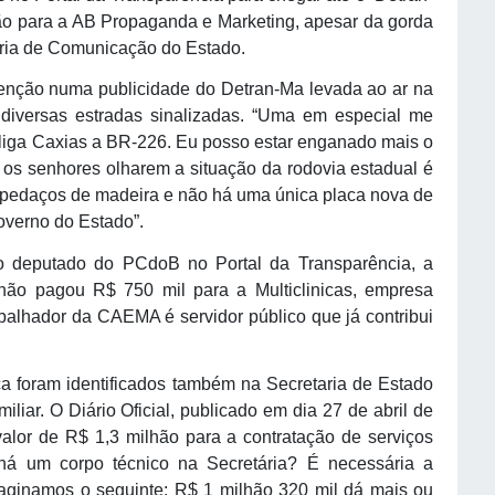
hão para a AB Propaganda e Marketing, apesar da gorda
aria de Comunicação do Estado.
nção numa publicidade do Detran-Ma levada ao ar na
diversas estradas sinalizadas. “Uma em especial me
 liga Caxias a BR-226. Eu posso estar enganado mais o
 os senhores olharem a situação da rodovia estadual é
o pedaços de madeira e não há uma única placa nova de
overno do Estado”.
o deputado do PCdoB no Portal da Transparência, a
o pagou R$ 750 mil para a Multiclinicas, empresa
abalhador da CAEMA é servidor público que já contribui
 foram identificados também na Secretaria de Estado
liar. O Diário Oficial, publicado em dia 27 de abril de
valor de R$ 1,3 milhão para a contratação de serviços
á um corpo técnico na Secretária? É necessária a
aginamos o seguinte: R$ 1 milhão 320 mil dá mais ou